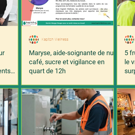
Kapitch Wellness
ur
Maryse, aide-soignante de nuit :
5 f
café, sucre et vigilance en
le 
ents
quart de 12h
sur