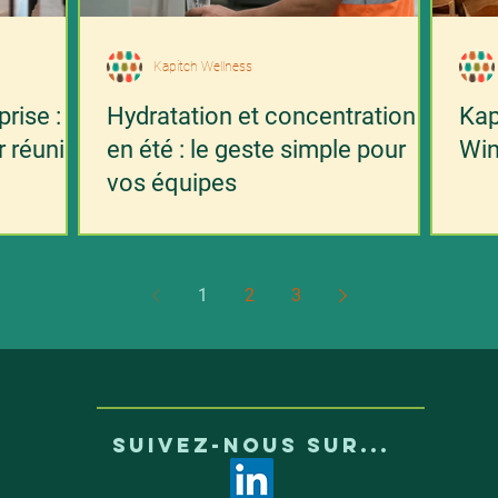
Kapitch Wellness
prise :
Hydratation et concentration
Kap
 réunis
en été : le geste simple pour
Win
vos équipes
1
2
3
SUIVEZ-NOUS SUR...