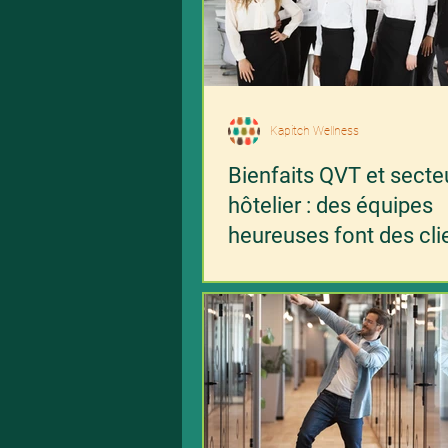
Kapitch Wellness
Bienfaits QVT et secte
hôtelier : des équipes
heureuses font des cli
heureux...