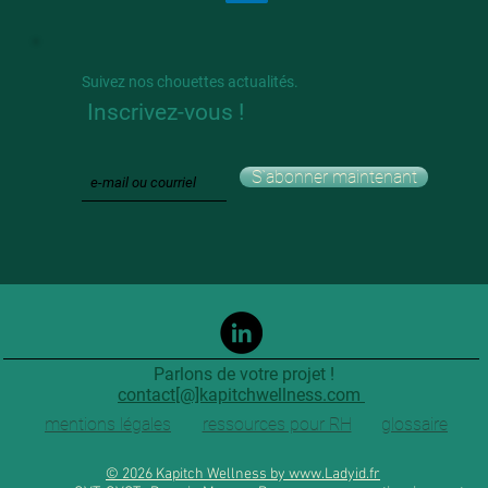
Suivez nos chouettes actualités.
Inscrivez-vous !
S`abonner maintenant
Parlons de votre projet !
contact[@]kapitchwellness.com
mentions légales
ressources pour RH
glossaire
© 2026 Kapitch Wellness by
www.Ladyid.fr