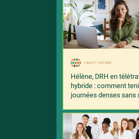
Kapitch Wellness
Hélène, DRH en télétra
hybride : comment teni
journées denses sans s
son bien-être