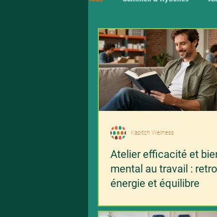
Kapitch Wellness
Atelier efficacité et bie
mental au travail : retr
énergie et équilibre