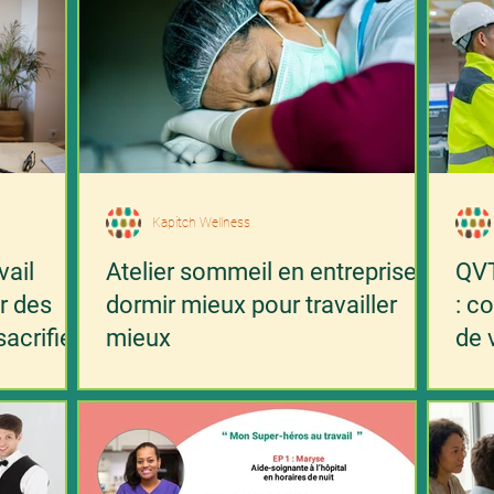
Kapitch Wellness
vail
Atelier sommeil en entreprise :
QVT
r des
dormir mieux pour travailler
: c
acrifier
mieux
de 
pos