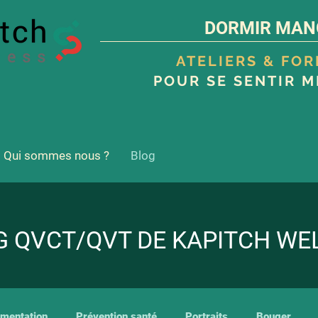
DORMIR MAN
ATELIERS & FO
POUR SE SENTIR M
Qui sommes nous ?
Blog
G QVCT/QVT DE KAPITCH WE
imentation
Prévention santé
Portraits
Bouger