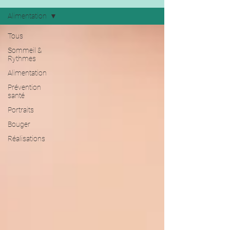
Alimentation
Tous
Sommeil &
Rythmes
Alimentation
Prévention
santé
Portraits
Bouger
Réalisations