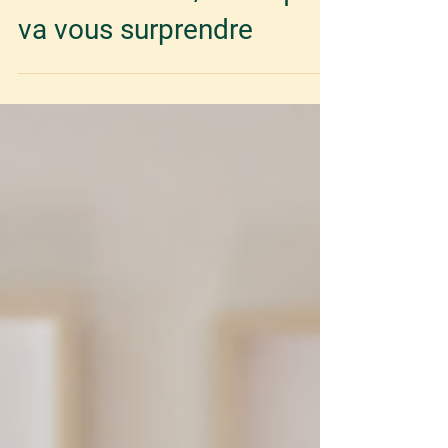
5 fruits et légumes au
travail : le vrai / faux qui
va vous surprendre