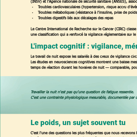
(INSV) et l'Agence nationale de sécurité sanitaire (ANSES), assoc
Troubles cardiovasculaires (hypertension, risque accru d'év
Troubles métaboliques (résistance à l'insuline, prise de poids
Troubles digestifs liés aux décalages des repas
Le Centre International de Recherche sur le Cancer (CIRC) clas
une classification qui a renforcé la vigilance réglementaire sur le 
L'impact cognitif : vigilance, m
Le travail de nuit expose les salariés à des creux de vigilance ci
Les études en neurosciences cognitives montrent une baisse mesu
temps de réaction durant les horaires de nuit — comparable, pour
Travailler la nuit n'est pas qu'une question de fatigue ressentie.
C'est une contrainte physiologique mesurable, documentée par 
Le poids, un sujet souvent tu
C'est l'une des questions les plus fréquentes que nous recevons lo