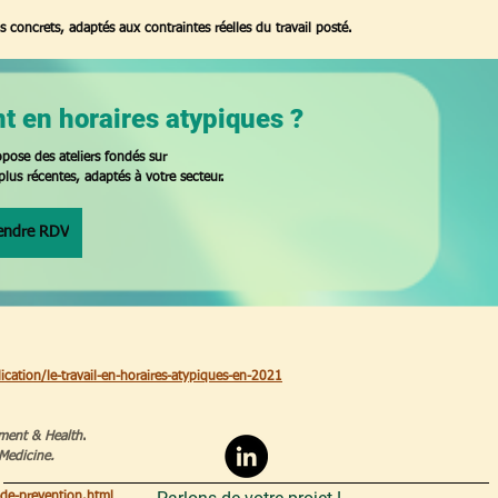
s concrets, adaptés aux contraintes réelles du travail posté.
nt en horaires atypiques ? 
pose des ateliers fondés sur 
plus récentes, adaptés à votre secteur.
endre RDV
lication/le-travail-en-horaires-atypiques-en-2021
ment & Health
. 
Medicine. 
-de-prevention.html