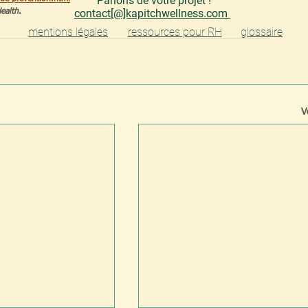
Parlons de votre projet !
contact[@]kapitchwellness.com
ealth
. 
mentions légales
ressources pour RH
glossaire
© 2026 Kapitch Wellness by
www.Ladyid.fr
ogrammes QVT-QVCT : Dormir-Manger-Bouger pour se sentir mieux au trava
V