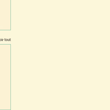
il
oir tout