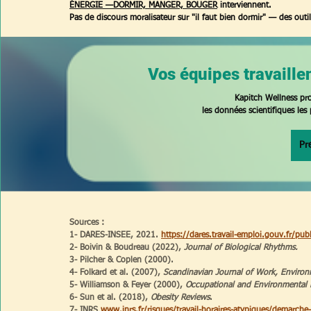
ÉNERGIE —DORMIR, MANGER, BOUGER
interviennent. 
Pas de discours moralisateur sur "il faut bien dormir" — des outil
Vos équipes travaille
Kapitch Wellness pro
les données scientifiques les 
Pr
Sources : 
1- DARES-INSEE, 2021. 
https://dares.travail-emploi.gouv.fr/pub
2- Boivin & Boudreau (2022), 
Journal of Biological Rhythms.
3- Pilcher & Coplen (2000).  
4- Folkard et al. (2007), 
Scandinavian Journal of Work, Environ
5- Williamson & Feyer (2000), 
Occupational and Environmental 
6- Sun et al. (2018), 
Obesity Reviews
.
7- INRS 
www.inrs.fr/risques/travail-horaires-atypiques/demarche