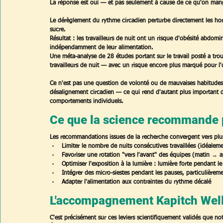
La réponse est oui — et pas seulement à cause de ce qu'on mang
Le dérèglement du rythme circadien perturbe directement les horm
sucre. 
Résultat : les travailleurs de nuit ont un risque d'obésité abdomin
indépendamment de leur alimentation. 
Une méta-analyse de 28 études portant sur le travail posté a tro
travailleurs de nuit — avec un risque encore plus marqué pour 
Ce n'est pas une question de volonté ou de mauvaises habitudes
désalignement circadien — ce qui rend d'autant plus important d'
comportements individuels.
Ce que la science recommande po
Les recommandations issues de la recherche convergent vers plus
Limiter le nombre de nuits consécutives travaillées (idéalem
Favoriser une rotation "vers l'avant" des équipes (matin → a
Optimiser l'exposition à la lumière : lumière forte pendant le
Intégrer des micro-siestes pendant les pauses, particulièrem
Adapter l'alimentation aux contraintes du rythme décalé
L'accompagnement Kapitch Welln
C'est précisément sur ces leviers scientifiquement validés que notr