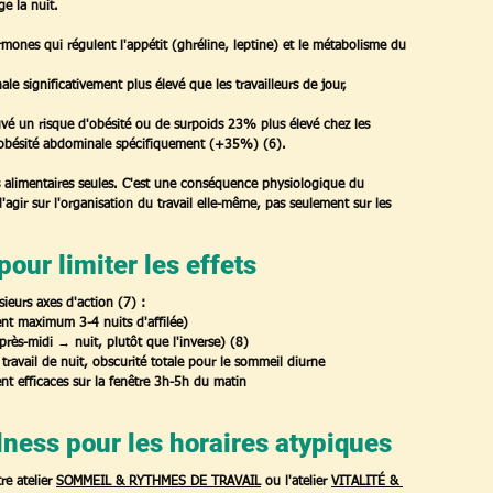
e la nuit.
ones qui régulent l'appétit (ghréline, leptine) et le métabolisme du 
ale significativement plus élevé que les travailleurs de jour, 
uvé un risque d'obésité ou de surpoids 23% plus élevé chez les 
l'obésité abdominale spécifiquement (+35%) (6).
 alimentaires seules. C'est une conséquence physiologique du 
agir sur l'organisation du travail elle-même, pas seulement sur les 
ur limiter les effets
ieurs axes d'action (7) :
ent maximum 3-4 nuits d'affilée)
près-midi → nuit, plutôt que l'inverse) (8)
 travail de nuit, obscurité totale pour le sommeil diurne
ent efficaces sur la fenêtre 3h-5h du matin
ess pour les horaires atypiques
e atelier 
SOMMEIL & RYTHMES DE TRAVAIL
 ou l'atelier 
VITALITÉ & 