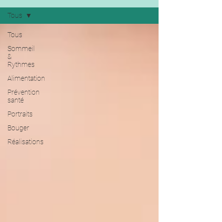
Tous
Tous
Sommeil
&
Rythmes
Alimentation
Prévention
santé
Portraits
Bouger
Réalisations