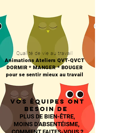
Qualité de vie au travail
Animations Ateliers QVT-QVCT
DORMIR * MANGER * BOUGER
pour se sentir mieux au travail
Vos équipes ont
besoin de
PLUS DE BIEN-ÊTRE,
MOINS D'ABSENTÉISME,
COMMENT FAITES-VOUS ?