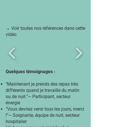
→ Voir toutes nos références dans cette
vidéo
Quelques témoignages :
"Maintenant je prends des repas très
différents quand je travaille du matin
ou de nuit."— Participant, secteur
énergie
"Vous devriez venir tous les jours, merci
!"— Soignante, équipe de nuit, secteur
hospitalier