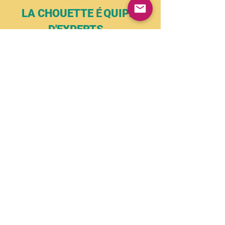
LA CHOUETTE
É
QUIPE
D'EXPERTS
FORMATION EXPERT
Vos équipes doivent monter en
compétences en nutrition-santé ?
N
ous savons faire !
Info+
Patricia Boulos