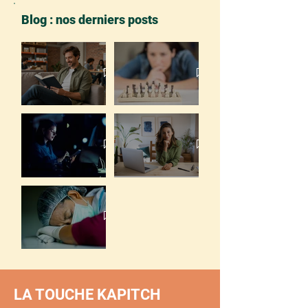
Blog : nos derniers posts
Atelier efficacité et bien-être mental au
travail : retrouver énergie et équilibre
Les 4 aliments de la vigilance au travail
Hélène, DRH en télétravail hybride : comment
Horaires atypiques et santé : ce que dit la
tenir des journées denses sans sacrifier son
science
bien-être
Atelier sommeil en entreprise : dormir mieux
pour travailler mieux
LA TOUCHE KAPITCH