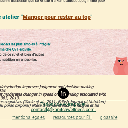
onne illustration que ce réflexe n'a rien d'anecdotique, même pour 
atelier "
Manger pour rester au top
"
leviers les plus simples à intégrer
marche QVT estivale.
rde ce sujet et bien d'autres
s nutrition en entreprise.
 dehydration improves judgment and decision-making 
19. 
t moderates changes in speed of responding associated with 
 363, 2013. 
s cognitives (Ganio et al., 2011, British Journal of Nutrition) 
Parlons de votre projet !
oids corporel) altère la concentration, la fatigue et les 
contact[@]kapitchwellness.com
mentions légales
ressources pour RH
glossaire