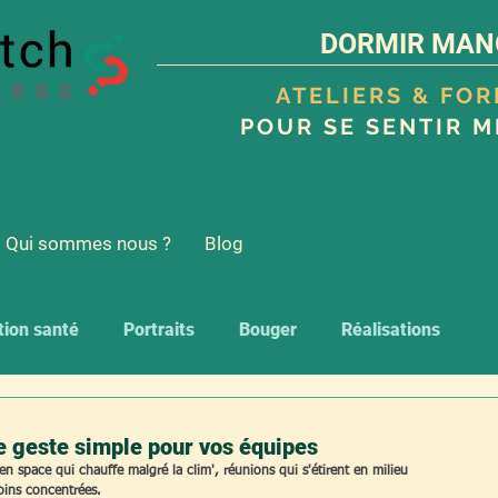
DORMIR MAN
ATELIERS & FO
POUR SE SENTIR M
Qui sommes nous ?
Blog
tion santé
Portraits
Bouger
Réalisations
le geste simple pour vos équipes
n space qui chauffe malgré la clim', réunions qui s'étirent en milieu 
moins concentrées. 