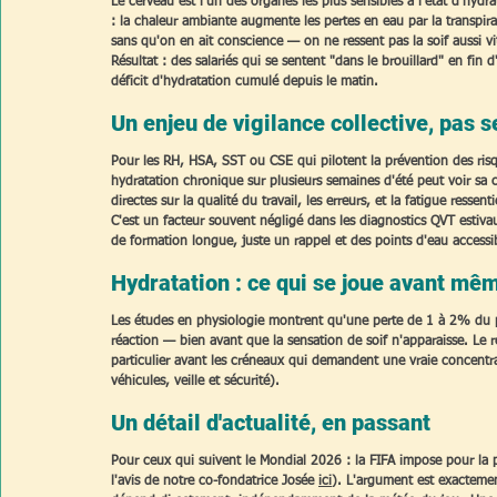
Le cerveau est l'un des organes les plus sensibles à l'état d'hy
: la chaleur ambiante augmente les pertes en eau par la transpirati
sans qu'on en ait conscience — on ne ressent pas la soif aussi vi
Résultat : des salariés qui se sentent "dans le brouillard" en fin 
déficit d'hydratation cumulé depuis le matin.
Un enjeu de vigilance collective, pas 
Pour les RH, HSA, SST ou CSE qui pilotent la prévention des risq
hydratation chronique sur plusieurs semaines d'été peut voir s
directes sur la qualité du travail, les erreurs, et la fatigue ressent
C'est un facteur souvent négligé dans les diagnostics QVT estivau
de formation longue, juste un rappel et des points d'eau accessi
Hydratation : ce qui se joue avant mêm
Les études en physiologie montrent qu'une perte de 1 à 2% du po
réaction — bien avant que la sensation de soif n'apparaisse. Le ré
particulier avant les créneaux qui demandent une vraie concentra
véhicules, veille et sécurité).
Un détail d'actualité, en passant
Pour ceux qui suivent le Mondial 2026 : la FIFA impose pour la p
l'avis de notre co-fondatrice Josée 
ici
). L'argument est exactemen