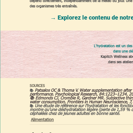
dépend directement, indépendamment de la météo du jour. Une b
des organismes très entraînés.
→ Explorez le contenu de notre 
L'hydratation est un des 
dans une dé
Kapitch Wellness abo
dans ses atelier
SOURCES
Patsalos OC & Thoma V. Water supplementation after
📚
performance. Psychological Research, 84:1223–1234, 20
📚 Edmonds CJ, Crombie R, Gardner MR. Subjective thirs
water consumption. Frontiers in Human Neuroscience, 7,
Une étude de référence sur l'hydratation et les fonction
📚 
montre qu'une déshydratation légère (perte de 1,59 % du p
céphalées chez de jeunes adultes en bonne santé.
Alimentation