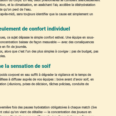
dratation du corps. En été, deux phénomènes se cumulent silencieusement 
on, et la climatisation, en asséchant l'air, accélère la déshydratation 
te qu'on perd de l'eau.
d'après-midi, sans toujours identifier que la cause est simplement un 
seulement de confort individuel
ues, ce sujet dépasse le simple confort estival. Une équipe en sous-
a concentration baisser de façon mesurable — avec des conséquences 
ie en fin de journée.
x, alors que c'est l'un des plus simples à corriger : pas de budget, pas 
bles.
e la sensation de soif
ids corporel en eau suffit à dégrader la vigilance et le temps de 
flexe à diffuser auprès de vos équipes : boire avant d'avoir soif, en 
tion (réunions, prises de décision, tâches précises, conduite de 
remière fois des pauses hydratation obligatoires à chaque match (lire 
t celui qu'on vient de détailler — la concentration des joueurs en 