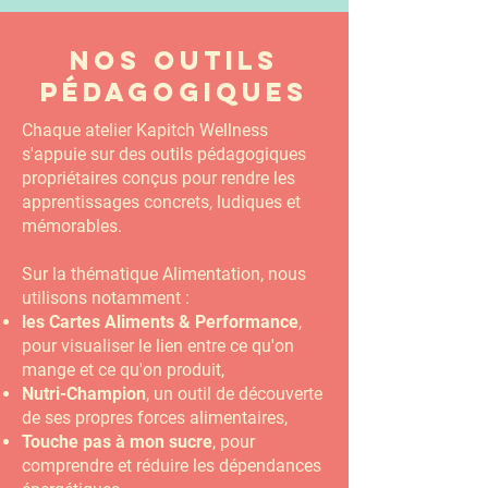
Nos outils
pédagogiques
Chaque atelier Kapitch Wellness
s'appuie sur des outils pédagogiques
propriétaires conçus pour rendre les
apprentissages concrets, ludiques et
mémorables.
Sur la thématique Alimentation, nous
utilisons notamment :
les Cartes Aliments & Performance
,
pour visualiser le lien entre ce qu'on
mange et ce qu'on produit,
Nutri-Champion
, un outil de découverte
de ses propres forces alimentaires,
Touche pas à mon sucre
, pour
comprendre et réduire les dépendances