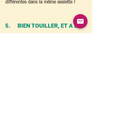
différentes dans la même assiette ! 
5.     BIEN TOUILLER, ET A LA 
DERNIÈRE MINUTE 
> Pour un croquant et un craquant 
intacts.
BON APPÉTIT ! 
Alimentation