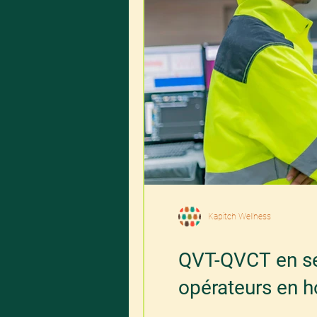
Kapitch Wellness
QVT-QVCT en sec
opérateurs en h