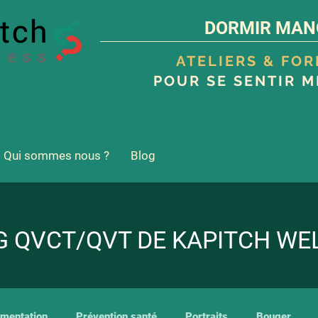
DORMIR MAN
ATELIERS & FO
POUR SE SENTIR M
Qui sommes nous ?
Blog
G QVCT/QVT DE KAPITCH WE
imentation
Prévention santé
Portraits
Bouger