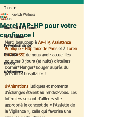
Tous
Kapitch Wellness
Tous
Merci l'AP-HP pour votre
Sommeil & Rythmes
confiance !
Alimentation
Merci beaucoup à 
AP-HP, Assistance 
Prévention santé
Publique - Hôpitaux de Paris
 et à 
Loren 
Portraits
DRAGASSI
 de nous avoir accueillies 
pour ces 3 jours (et nuits) d’ateliers 
Bouger
Dormir*Manger*Bouger auprès du 
Réalisations
personnel hospitalier !
#Animations
 ludiques et moments 
d’échanges étaient au rendez-vous. Les 
infirmiers se sont d’ailleurs vite 
approprié le concept de « l’Assiette de 
la Vigilance », celle qui favorise une 