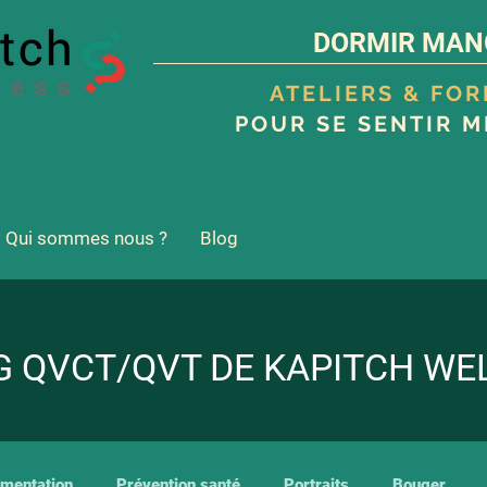
DORMIR MAN
ATELIERS & FO
POUR SE SENTIR M
Qui sommes nous ?
Blog
G QVCT/QVT DE KAPITCH WE
imentation
Prévention santé
Portraits
Bouger