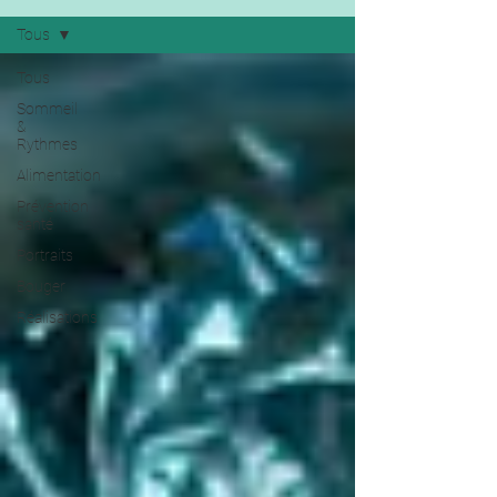
Tous
Tous
Sommeil
&
Rythmes
Alimentation
Prévention
santé
Portraits
Bouger
Réalisations