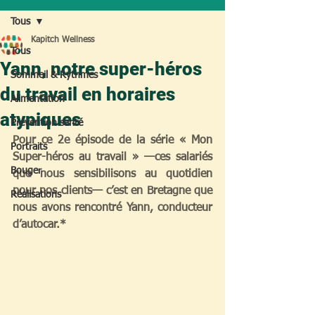
Tous
Kapitch Wellness
Tous
Yann, notre super-héros
Sommeil & Rythmes
du travail en horaires
Alimentation
atypiques
Prévention santé
Pour ce 2e épisode de la série « Mon 
Portraits
Super-héros au travail » —ces salariés 
Bouger
que nous sensibilisons au quotidien 
pour nos clients— c’est en Bretagne que 
Réalisations
nous avons rencontré Yann, conducteur 
d’autocar.*