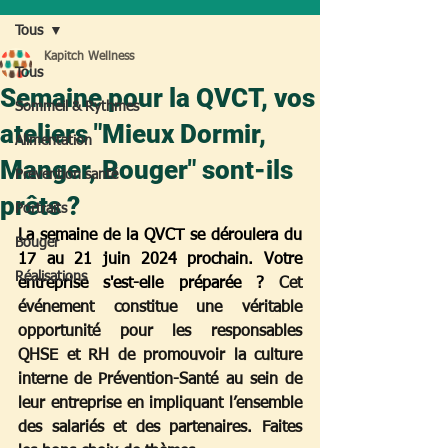
Tous
Kapitch Wellness
Tous
Semaine pour la QVCT, vos
Sommeil & Rythmes
ateliers "Mieux Dormir,
Alimentation
Manger, Bouger" sont-ils
Prévention santé
prêts ?
Portraits
La semaine de la QVCT se déroulera du 
Bouger
17 au 21 juin 2024 prochain. Votre 
Réalisations
entreprise s'est-elle préparée ? 
Cet 
événement constitue une véritable 
opportunité pour les responsables 
QHSE et RH de promouvoir la culture 
interne de Prévention-Santé au sein de 
leur entreprise en impliquant l’ensemble 
des salariés et des partenaires. Faites 