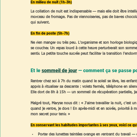
En milieu de nuit (1h-3h)
La collation de nuit est indispensable — mais elle doit être int
morceau de fromage. Pas de viennoiseries, pas de barres chocolat
qui suivent.
En fin de poste (5h-7h)
Ne rien manger ou très peu. L'organisme et son horloge biologi
se coucher. Un repas lourd à cette heure perturberait son sommeil
sentir. La petite touche sucrée peut faciliter la transition l’endor
Et le
sommeil de jour
— comment ça se passe p
Rentrer chez soi à 7h du matin quand le soleil se lève, les enfant
appris à ritualiser sa descente : volets fermés, téléphone en silen
Elle dort de 8h à 15h — un sommeil de récupération partielle, ja
Malgré tout, Maryse nous dit : « J'aime travailler la nuit, c’est
quand je rentre, je dors ! En après-midi et en soirée, priorité à 
mon secret pour tenir. »
En conservant les habitudes importantes à ses yeux, voici ce qu'o
Porter des lunettes teintées orange en rentrant du travail —