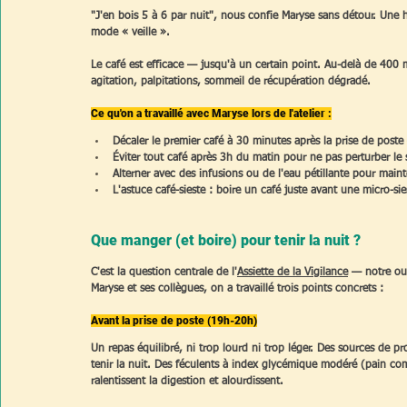
"J'en bois 5 à 6 par nuit", nous confie Maryse sans détour. Une 
mode « veille ».
Le café est efficace — jusqu'à un certain point. Au-delà de 400 mg
agitation, palpitations, sommeil de récupération dégradé.
Ce qu'on a travaillé avec Maryse lors de l'atelier :
Décaler le premier café à 30 minutes après la prise de pos
Éviter tout café après 3h du matin pour ne pas perturber l
Alterner avec des infusions ou de l'eau pétillante pour maint
L'astuce café-sieste : boire un café juste avant une micro-si
Que manger (et boire) pour tenir la nuit ?
C'est la question centrale de l'
Assiette de la Vigilance
 — notre ou
Maryse et ses collègues, on a travaillé trois points concrets :
Avant la prise de poste (19h-20h)
Un repas équilibré, ni trop lourd ni trop léger. Des sources de p
tenir la nuit. Des féculents à index glycémique modéré (pain compl
ralentissent la digestion et alourdissent.