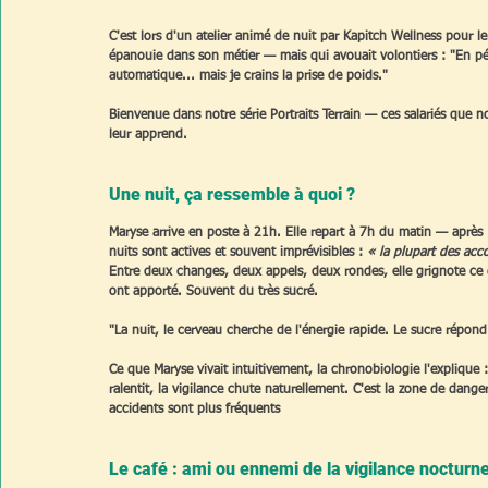
C'est lors d'un atelier animé de nuit par Kapitch Wellness pour l
épanouie dans son métier — mais qui avouait volontiers : "En péri
automatique... mais je crains la prise de poids."
Bienvenue dans notre série Portraits Terrain — ces salariés qu
leur apprend.
Une nuit, ça ressemble à quoi ?
Maryse arrive en poste à 21h. Elle repart à 7h du matin — aprè
nuits sont actives et souvent imprévisibles : 
« la plupart des ac
Entre deux changes, deux appels, deux rondes, elle grignote ce q
ont apporté. Souvent du très sucré.
"La nuit, le cerveau cherche de l'énergie rapide. Le sucre répond
Ce que Maryse vivait intuitivement, la chronobiologie l'explique :
ralentit, la vigilance chute naturellement. C'est la zone de dange
accidents sont plus fréquents
Le café : ami ou ennemi de la vigilance nocturne