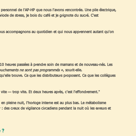
e personnel de l'AP-HP que nous l'avons rencontrée. Une pile électrique, 
ode de stress, je bois du café et je grignote du sucré. C'est 
e nous accompagnons au quotidien et qui nous apprennent autant qu'on 
s 10 heures passées à prendre soin de mamans et de nouveau-nés. Les 
couchements ne sont pas programmés »
, sourit-elle. 
u'elle trouve. Ce que les distributeurs proposent. Ce que les collègues 
 vite — trop vite. Et deux heures après, c'est l'effondrement."
 en pleine nuit, l'horloge interne est au plus bas. Le métabolisme 
r : des creux de vigilance circadiens pendant la nuit où les erreurs et 
 ?