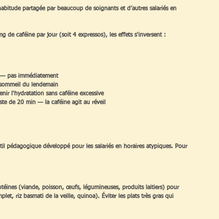
habitude partagée par beaucoup de soignants et d’autres salariés en 
 de caféine par jour (soit 4 expressos), les effets s'inversent : 
te — pas immédiatement
e sommeil du lendemain
enir l'hydratation sans caféine excessive
este de 20 min — la caféine agit au réveil
til pédagogique développé pour les salariés en horaires atypiques. Pour 
rotéines (viande, poisson, œufs, légumineuses, produits laitiers) pour 
et, riz basmati de la veille, quinoa). Éviter les plats très gras qui 