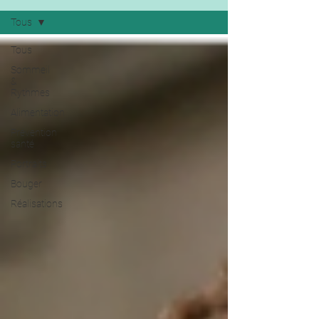
Tous
Tous
Sommeil
&
Rythmes
Alimentation
Prévention
santé
Portraits
Bouger
Réalisations